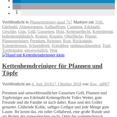
Veröffentlicht in
Pfannenreiniger quad 7x7
Markiert mit
316L
Edelstahl
,
Ablagerungen
,
Auflaufform
,
Camping
,
Edelstahl
,
Geschirr
,
Glas
,
Grill
,
Gusseisen
,
Holz
,
Kettengeflecht
,
Kettenhemd
,
kettenhemdähnlich
,
Kratzer
,
Krusten
,
Oberfläche
,
Pfanne
,
Pfannenreiniger
,
Premium
,
Reiniger
,
Rost
,
Rückstände
,
Schmiedeeisen
,
Schneidbrett
,
Schrubber
,
spülmaschinenfest
,
Topf
,
Topfreiniger
,
unverwüstlich
,
Wok
Kettenhemdreiniger für Pfannen und
Töpfe
Veröffentlicht am
4. Juni 2016
17. Oktober 2018
von
flow_ad007
Premium und umweltfreundlicher Gusseisen Grill, Pfannen und
Topfreiniger aus Edelstahl Kettengeflecht Tolles Wetter, gute
Freunde und die Familie ist auch dabei. Raus und den Griller
gestartet. Glühende Kohle, saftiges Grillgut und jede Menge gute
Laune. Ihr kennt das, ein toller Grillabend, eine große Runde und
ein Braten der seinesgleichen sucht. Oder die wettertechnisch