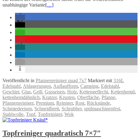
unabhängige Variante
[…]
Veröffentlicht in
Pfannenreiniger quad 7x7
Markiert mit
316L
Edelstahl
,
Ablagerungen
,
Auflaufform
,
Camping
,
Edelstahl
,
Geschirr
,
Glas
,
Grill
,
Gusseisen
,
Holz
,
Kettengeflecht
,
Kettenhemd
,
kettenhemdähnlich
,
Kratzer
,
Krusten
,
Oberfläche
,
Pfanne
,
Pfannenreiniger
,
Premium
,
Reiniger
,
Rost
,
Rückstände
,
Schmiedeeisen
,
Schneidbrett
,
Schrubber
,
spülmaschinenfest
,
Stahlwolle
,
Topf
,
Topfreiniger
,
Wok
Topfreiniger quadratisch 7×7″