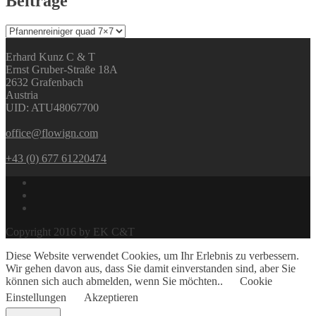
Beiträge
Beiträge
Erhard Kunz C & T
Ernst Gruber-Straße 18A
2632 Grafenbach
Austria
UID: ATU48067700
office@flowign.com
+43 (0) 677 61220474
Copyright 2016 by EK C&T
Diese Website verwendet Cookies, um Ihr Erlebnis zu verbessern.
Wir gehen davon aus, dass Sie damit einverstanden sind, aber Sie
können sich auch abmelden, wenn Sie möchten..
Cookie
Einstellungen
Akzeptieren