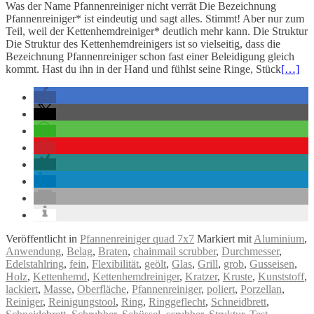
Was der Name Pfannenreiniger nicht verrät Die Bezeichnung
Pfannenreiniger* ist eindeutig und sagt alles. Stimmt! Aber nur zum
Teil, weil der Kettenhemdreiniger* deutlich mehr kann. Die Struktur
Die Struktur des Kettenhemdreinigers ist so vielseitig, dass die
Bezeichnung Pfannenreiniger schon fast einer Beleidigung gleich
kommt. Hast du ihn in der Hand und fühlst seine Ringe, Stück
[…]
Veröffentlicht in
Pfannenreiniger quad 7x7
Markiert mit
Aluminium
,
Anwendung
,
Belag
,
Braten
,
chainmail scrubber
,
Durchmesser
,
Edelstahlring
,
fein
,
Flexibilität
,
geölt
,
Glas
,
Grill
,
grob
,
Gusseisen
,
Holz
,
Kettenhemd
,
Kettenhemdreiniger
,
Kratzer
,
Kruste
,
Kunststoff
,
lackiert
,
Masse
,
Oberfläche
,
Pfannenreiniger
,
poliert
,
Porzellan
,
Reiniger
,
Reinigungstool
,
Ring
,
Ringgeflecht
,
Schneidbrett
,