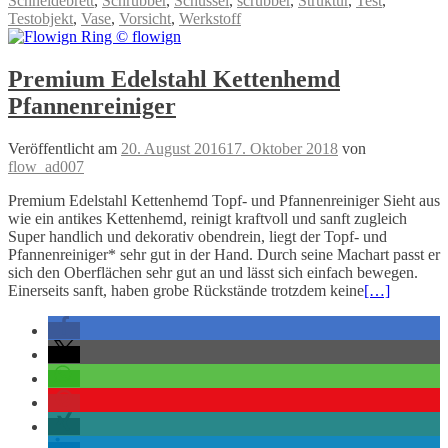
Schneidebrett
,
Schrubber
,
Schüssel
,
scrubber
,
Struktur
,
Test
,
Testobjekt
,
Vase
,
Vorsicht
,
Werkstoff
Premium Edelstahl Kettenhemd
Pfannenreiniger
Veröffentlicht am
20. August 2016
17. Oktober 2018
von
flow_ad007
Premium Edelstahl Kettenhemd Topf- und Pfannenreiniger Sieht aus
wie ein antikes Kettenhemd, reinigt kraftvoll und sanft zugleich
Super handlich und dekorativ obendrein, liegt der Topf- und
Pfannenreiniger* sehr gut in der Hand. Durch seine Machart passt er
sich den Oberflächen sehr gut an und lässt sich einfach bewegen.
Einerseits sanft, haben grobe Rückstände trotzdem keine
[…]