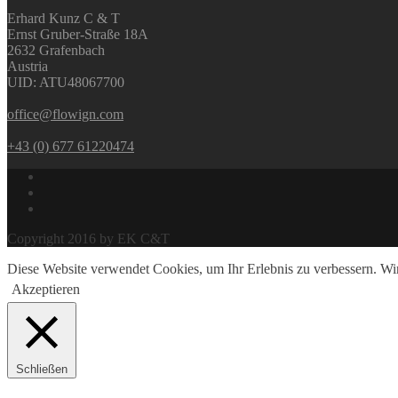
Erhard Kunz C & T
Ernst Gruber-Straße 18A
2632 Grafenbach
Austria
UID: ATU48067700
office@flowign.com
+43 (0) 677 61220474
Copyright 2016 by EK C&T
Diese Website verwendet Cookies, um Ihr Erlebnis zu verbessern. Wi
Akzeptieren
Schließen