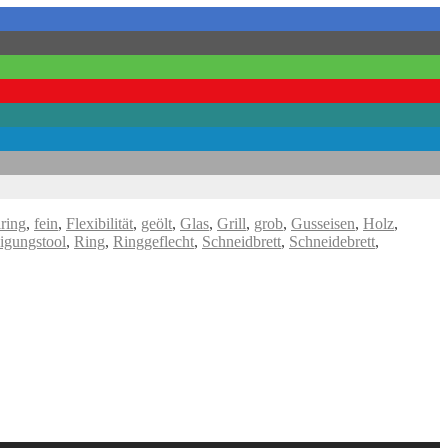
lring
,
fein
,
Flexibilität
,
geölt
,
Glas
,
Grill
,
grob
,
Gusseisen
,
Holz
,
igungstool
,
Ring
,
Ringgeflecht
,
Schneidbrett
,
Schneidebrett
,