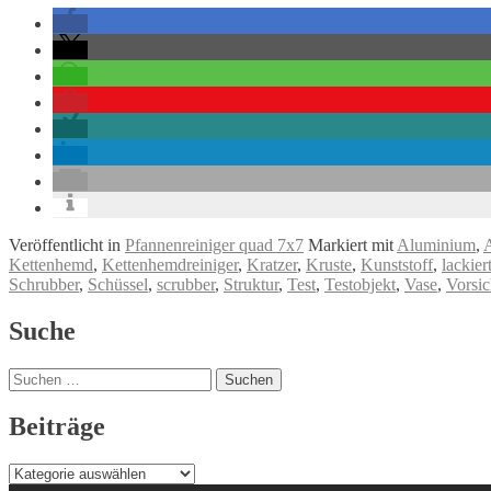
Veröffentlicht in
Pfannenreiniger quad 7x7
Markiert mit
Aluminium
,
Kettenhemd
,
Kettenhemdreiniger
,
Kratzer
,
Kruste
,
Kunststoff
,
lackier
Schrubber
,
Schüssel
,
scrubber
,
Struktur
,
Test
,
Testobjekt
,
Vase
,
Vorsic
Beitrags-
Suche
Navigation
Suchen
nach:
Beiträge
Beiträge