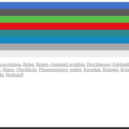
Anwendung
,
Belag
,
Braten
,
chainmail scrubber
,
Durchmesser
,
Edelstah
t
,
Masse
,
Oberfläche
,
Pfannenreiniger
,
poliert
,
Porzellan
,
Reiniger
,
Rein
ht
,
Werkstoff