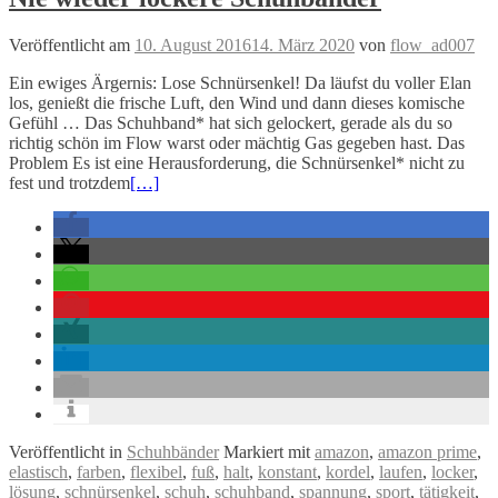
Veröffentlicht am
10. August 2016
14. März 2020
von
flow_ad007
Ein ewiges Ärgernis: Lose Schnürsenkel! Da läufst du voller Elan
los, genießt die frische Luft, den Wind und dann dieses komische
Gefühl … Das Schuhband* hat sich gelockert, gerade als du so
richtig schön im Flow warst oder mächtig Gas gegeben hast. Das
Problem Es ist eine Herausforderung, die Schnürsenkel* nicht zu
fest und trotzdem
[…]
Veröffentlicht in
Schuhbänder
Markiert mit
amazon
,
amazon prime
,
elastisch
,
farben
,
flexibel
,
fuß
,
halt
,
konstant
,
kordel
,
laufen
,
locker
,
lösung
,
schnürsenkel
,
schuh
,
schuhband
,
spannung
,
sport
,
tätigkeit
,