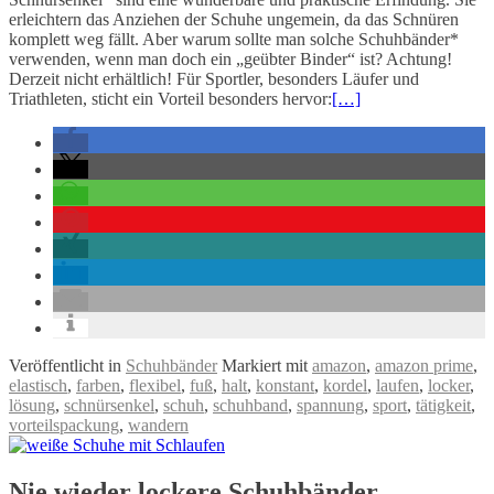
erleichtern das Anziehen der Schuhe ungemein, da das Schnüren
komplett weg fällt. Aber warum sollte man solche Schuhbänder*
verwenden, wenn man doch ein „geübter Binder“ ist? Achtung!
Derzeit nicht erhältlich! Für Sportler, besonders Läufer und
Triathleten, sticht ein Vorteil besonders hervor:
[…]
Veröffentlicht in
Schuhbänder
Markiert mit
amazon
,
amazon prime
,
elastisch
,
farben
,
flexibel
,
fuß
,
halt
,
konstant
,
kordel
,
laufen
,
locker
,
lösung
,
schnürsenkel
,
schuh
,
schuhband
,
spannung
,
sport
,
tätigkeit
,
vorteilspackung
,
wandern
Nie wieder lockere Schuhbänder