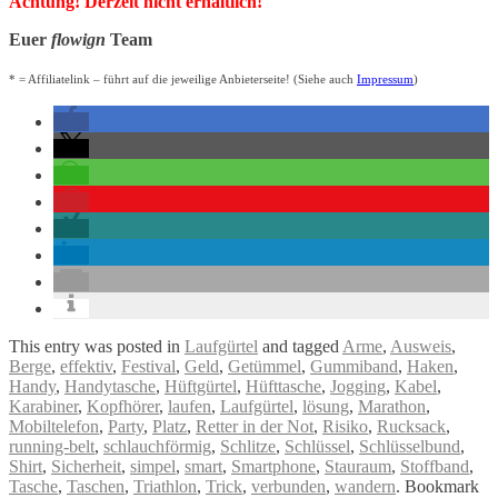
Achtung! Derzeit nicht erhältlich!
Euer
flowign
Team
* = Affiliatelink – führt auf die jeweilige Anbieterseite! (Siehe auch
Impressum
)
This entry was posted in
Laufgürtel
and tagged
Arme
,
Ausweis
,
Berge
,
effektiv
,
Festival
,
Geld
,
Getümmel
,
Gummiband
,
Haken
,
Handy
,
Handytasche
,
Hüftgürtel
,
Hüfttasche
,
Jogging
,
Kabel
,
Karabiner
,
Kopfhörer
,
laufen
,
Laufgürtel
,
lösung
,
Marathon
,
Mobiltelefon
,
Party
,
Platz
,
Retter in der Not
,
Risiko
,
Rucksack
,
running-belt
,
schlauchförmig
,
Schlitze
,
Schlüssel
,
Schlüsselbund
,
Shirt
,
Sicherheit
,
simpel
,
smart
,
Smartphone
,
Stauraum
,
Stoffband
,
Tasche
,
Taschen
,
Triathlon
,
Trick
,
verbunden
,
wandern
. Bookmark