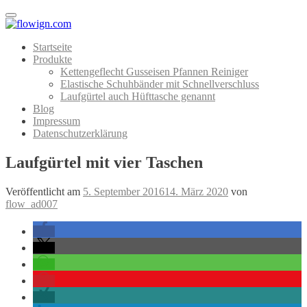
Menu
Startseite
Produkte
Kettengeflecht Gusseisen Pfannen Reiniger
Elastische Schuhbänder mit Schnellverschluss
Laufgürtel auch Hüfttasche genannt
Blog
Impressum
Datenschutzerklärung
Laufgürtel mit vier Taschen
Veröffentlicht am
5. September 2016
14. März 2020
von
flow_ad007