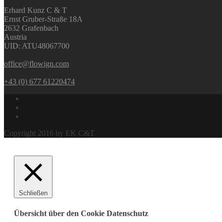
Erhard Kunz C & T
Ernst Gruber-Straße 18A
2632 Grafenbach
Austria
UID: ATU48067700
office@flowign.com
+43 (0) 677 61220474
Copyright 2016 by EK C&T
Schließen
Übersicht über den Cookie Datenschutz