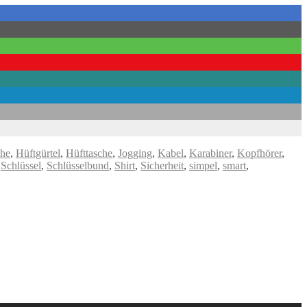
che
,
Hüftgürtel
,
Hüfttasche
,
Jogging
,
Kabel
,
Karabiner
,
Kopfhörer
,
,
Schlüssel
,
Schlüsselbund
,
Shirt
,
Sicherheit
,
simpel
,
smart
,