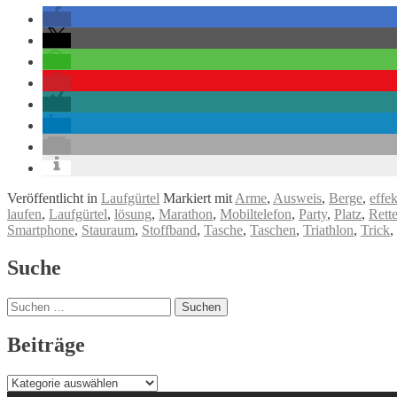
Veröffentlicht in
Laufgürtel
Markiert mit
Arme
,
Ausweis
,
Berge
,
effek
laufen
,
Laufgürtel
,
lösung
,
Marathon
,
Mobiltelefon
,
Party
,
Platz
,
Rette
Smartphone
,
Stauraum
,
Stoffband
,
Tasche
,
Taschen
,
Triathlon
,
Trick
,
Beitrags-
Suche
Navigation
Suchen
nach:
Beiträge
Beiträge