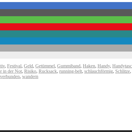
tiv
,
Festival
,
Geld
,
Getümmel
,
Gummiband
,
Haken
,
Handy
,
Handytas
r in der Not
,
Risiko
,
Rucksack
,
running-belt
,
schlauchförmig
,
Schlitze
verbunden
,
wandern