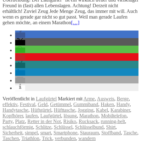
Freund in (fast) allen Lebenslagen. Achtung! Derzeit nicht
erhältlich! Zuviel Zeug Jede Menge Zeug, das immer mit will. Auch
wenn es gerade gar nicht so gut passt. Weil man gerade Laufen
gehen möchte, an einem Marathon
[…]
Veröffentlicht in
Laufgürtel
Markiert mit
Arme
,
Ausweis
,
Berge
,
effektiv
,
Festival
,
Geld
,
Getümmel
,
Gummiband
,
Haken
,
Handy
,
Handytasche
,
Hüftgürtel
,
Hüfttasche
,
Jogging
,
Kabel
,
Karabiner
,
Kopfhörer
,
laufen
,
Laufgürtel
,
lösung
,
Marathon
,
Mobiltelefon
,
Party
,
Platz
,
Retter in der Not
,
Risiko
,
Rucksack
,
running-belt
,
schlauchförmig
,
Schlitze
,
Schlüssel
,
Schlüsselbund
,
Shirt
,
Sicherheit
,
simpel
,
smart
,
Smartphone
,
Stauraum
,
Stoffband
,
Tasche
,
Taschen
,
Triathlon
,
Trick
,
verbunden
,
wandern